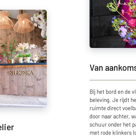
Van aankoms
Bij het bord en de v
beleving. Je rijdt h
ruimte direct voelba
door naar achter, w
schuur onder het p
lier
met rode klinkers lo