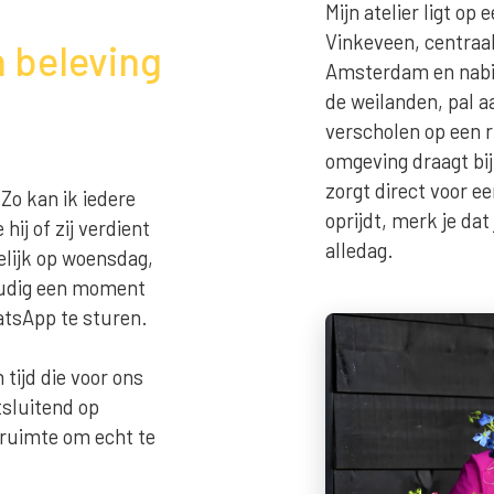
Mijn atelier ligt op
Vinkeveen, centraa
n beleving
Amsterdam en nabij
de weilanden, pal aa
verscholen op een r
omgeving draagt bij
zorgt direct voor ee
 Zo kan ik iedere
oprijdt, merk je dat
hij of zij verdient
alledag.
elijk op woensdag,
oudig een moment
atsApp te sturen.
ijd die voor ons
tsluitend op
 ruimte om echt te