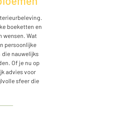
enbloemen
nterieurbeleving.
eke boeketten en
en wensen. Wat
en persoonlijke
die nauwelijks
en. Of je nu op
jk advies voor
lvolle sfeer die