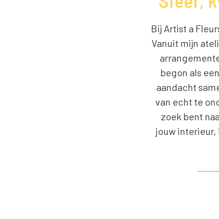
Sfeer, k
Bij Artist a Fle
Vanuit mijn ate
arrangementen
begon als een 
aandacht same
van echt te on
zoek bent naa
jouw interieur,